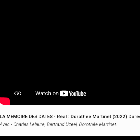
LA MEMOIRE DES DATES - Réal : Dorothée Martinet (2022) Durée
Avec - Charles Lelaure, Bertrand Uzeel, Dorothée Martinet.