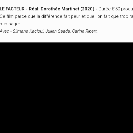
LE FACTEUR - Réal: Dorothée Martinet (2020) -
Durée 8'50 produ
Ce film parce que la différence fait peur et que l'on fait que trop
messager.
Avec - Slimane Kacioui, Julien Saada, Carine Ribert.