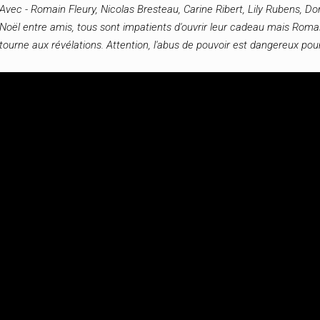
Avec - Romain Fleury, Nicolas Bresteau, Carine Ribert, Lily Rubens, D
Noël entre amis, tous sont impatients d'ouvrir leur cadeau mais Romain,
tourne aux révélations. Attention, l'abus de pouvoir est dangereux pour 