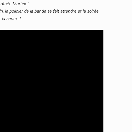
orothée Martinet
 le policier de la bande se fait attendre et la soirée
la santé...!