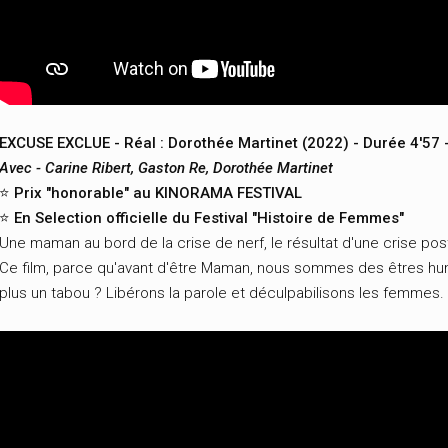
EXCUSE EXCLUE - Réal : Dorothée Martinet (2022) - Durée 4'57 
Avec - Carine Ribert, Gaston Re, Dorothée Martinet
⭐️ Prix "honorable" au KINORAMA FESTIVAL
⭐️ En Selection officielle du Festival "Histoire de Femmes"
Une maman au bord de la crise de nerf, le résultat d'une crise p
Ce film, parce qu'avant d'être Maman, nous sommes des êtres humai
plus un tabou ? Libérons la parole et déculpabilisons les femmes.